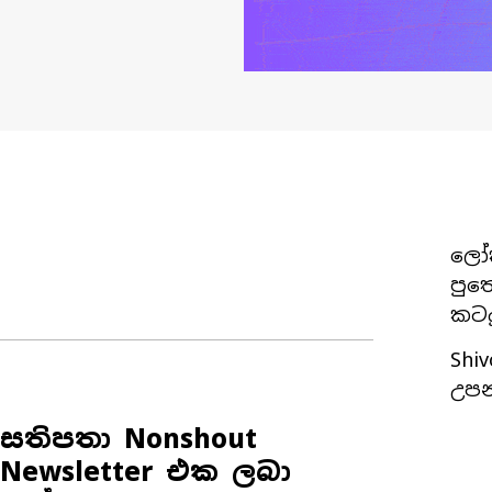
ලෝක
පුත
කටය
Shi
උපන
සතිපතා Nonshout
Newsletter එක ලබා