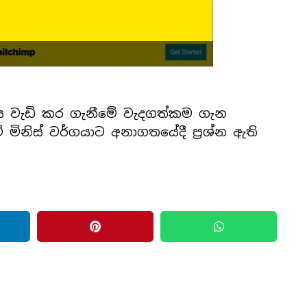
වැඩි කර ගැනීමේ වැදගත්කම ගැන
නිස් වර්ගයාට අනාගතයේදී ප්‍රශ්න ඇති