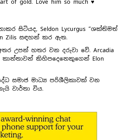
heart of gold. Love him so much ♥️
ර සිටියද, Seldon Lycurgus “ශක්තිමත්
on Zilis සඳහන් කර ඇත.
 අතර උපන් හතර වන දරුවා වේ. Arcadia
 කාන්තාවන් කිහිපදෙනෙකුගෙන් Elon
සිද්ධ සමාජ මාධ්‍ය පරිශීලිකාවක් වන
යි වාර්තා විය.