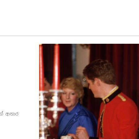
යගේ ආහාර