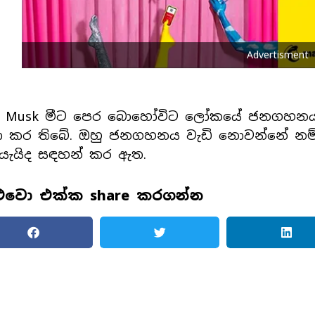
Advertisment
n Musk මීට පෙර බොහෝවිට ලෝකයේ ජනගහනය 
 කර තිබේ. ඔහු ජනගහනය වැඩි නොවන්නේ නම් මි
යැයිද සඳහන් කර ඇත.
ළුවො එක්ක share කරගන්න