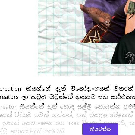
 creation කියන්නේ දැන් විනෝදාංශයක් විත
creators ලා කවුද? ඔවුන්ගේ ආදායම සහ සාර්ථකත්
creator කියන්නේ දැන් හොඳ සල්ලි හොයන්න පුළුව
ශයක් විදියට පටන් ගත්තත්, දැන් එයාලා මේකෙන
 හුඟක් අයට views සහ likes විතරක් නෙවෙයි, ත
කියවන්න
ලි හොයන්නත් පුළුවන්.