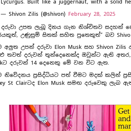
Lycurgus. Built like a juggernaut, with a solid 
— Shivon Zilis (@shivon)
February 28, 2025
දරුවා උපත ලැබූ දිනය ගැන නිශ්චිතව සදහන් නොක
රයකුත්, උණුසුම් සිතක් සහිත පුතෙකුත්” බව Shiv
 අලුත උපන් දරුවා Elon Musk සහ Shivon Zilis
ළු තවත් දරුවන් තුන්දෙනෙක්ද ඔවුන්ට ඇති අතර,
kට දරුවන් 14 දෙනෙකු මේ වන විට ඇත.
 නිවේදනය ප්‍රසිද්ධියට පත් වීමට මදක් කලින් ප්‍ර
ley St Clairටද Elon Musk සමඟ දරුවෙකු ලැබ ඇතැ