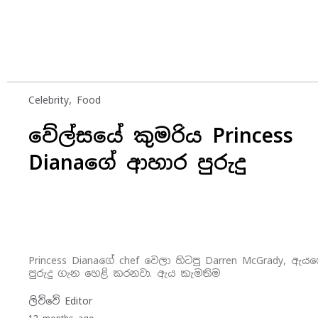
Celebrity
,
Food
වේල්සයේ කුමරිය Princess
Dianaගේ ආහාර පුරුදු
Princess Dianaගේ chef වෙලා හිටපු Darren McGrady, ඇ
පුරුදු ගැන හෙළි කරනවා. ඇය කැමතිම
ලිව්වේ
Editor