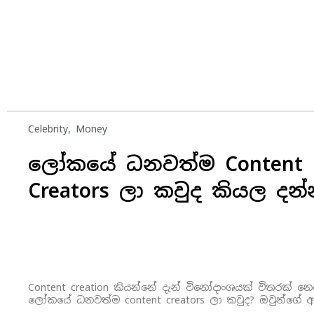
Celebrity
,
Money
ලෝකයේ ධනවත්ම Content
Creators ලා කවුද කියල දන
Content creation කියන්නේ දැන් විනෝදාංශයක් විතරක් නෙ
ලෝකයේ ධනවත්ම content creators ලා කවුද? ඔවුන්ගේ 