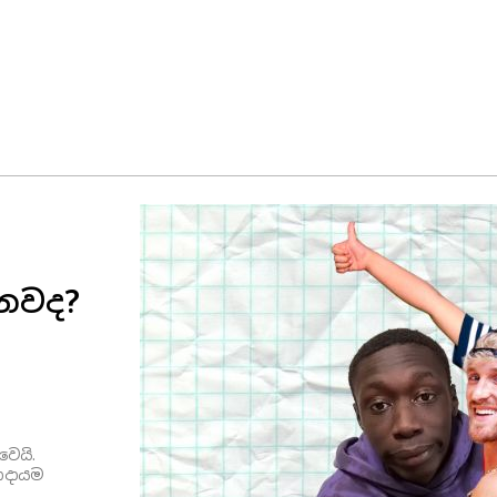
්නවද?
වෙයි.
ආදායම