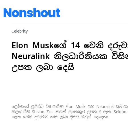
Celebrity
Elon Muskගේ 14 වෙනි දරුව
Neuralink නිලධාරිනියක විසි
උපත ලබා දෙයි
ලෝකයේ ප්‍රසිද්ධ ව්‍යාපාරික Elon Musk සහ Neuralink සමා
නිලධාරිනි Shivon Zilis තවත් පුතෙකුට උපත දී ඇත. Seldon 
ලෙස මෙම දරුවාට නම ලබා දීමට ඔවුන් දෙදෙනා