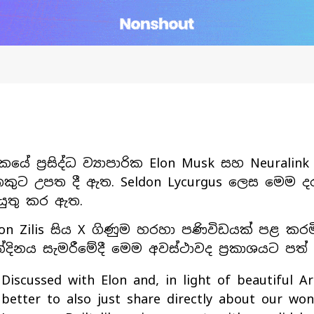
යේ ප්‍රසිද්ධ ව්‍යාපාරික Elon Musk සහ Neuralin
ෙකුට උපත දී ඇත. Seldon Lycurgus ලෙස මෙම ද
ුතු කර ඇත.
von Zilis සිය X ගිණුම හරහා පණිවිඩයක් පළ කරම
්දිනය සැමරීමේදී මෙම අවස්ථාවද ප්‍රකාශයට පත
Discussed with Elon and, in light of beautiful Ar
better to also just share directly about our won