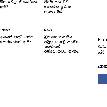
ඕන වෙලා තියෙන්නේ
පිරිහී යන බව
ඇයි?
පෙන්වන ප්‍රධාන
ලකුණු 5ක්
Science
News
ආයෙත් හඳට යන්න
බ්‍රිතාන්‍ය රාජකීය
Elo
පොරකන්නේ ඇයි?
පවුල කැළඹූ ඇන්ඩෘ
කතා
කුමරුගේ
අත්අඩංගුවට ගැනීම
වේ 
යා