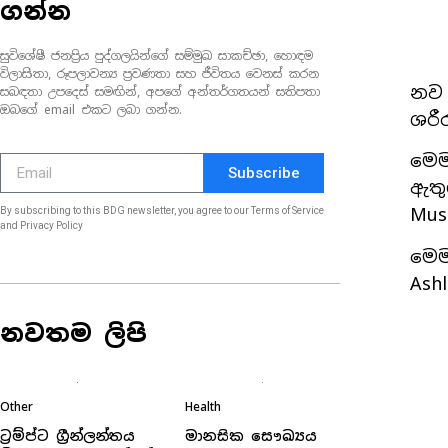
ගන්න
සුවිශේෂී ජනප්‍රිය පුද්ගලයින්ගේ සම්මුඛ සාකච්ඡා, හොඳම
විලාසිතා, රූපලාවන්‍ය ප්‍රවණතා සහ ජීවිතය වෙනස් කරන
නව 
සබඳතා උපදෙස් සමඟින්, අපගේ අන්තර්ගතයන් සතිපතා
ඔබගේ email එකට ලබා ගන්න.
ශරී
මෙම
Subscribe
ඇතු
Mus
By subscribing to this BDG newsletter, you agree to our Terms of Service
and Privacy Policy
මෙම
Ash
නවතම ලිපි
Other
Health
ට්‍රම්ප්ට ග්‍රීන්ලන්තය
මානසික සෞඛ්‍යය