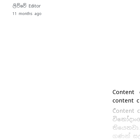
ලිව්වේ
Editor
11 months ago
Content
content 
Content 
විනෝදාං
තියෙනවා.
ගණන් සල්