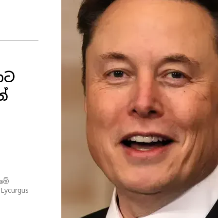
ාට
න්
ගමේ
Lycurgus