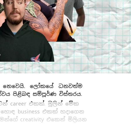
රක් නෙවෙයි. ලෝකයේ ධනවත්ම
වය පිළිබඳ සම්පූර්ණ විස්තරය.
න් career එකක්. මුලින් මේක
් හොඳ business එකක් හදාගෙන
මන්ගේ creativity එකෙන් මිලියන