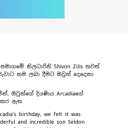
k සමාගමේ නිලධාරිනි Shivon Zilis තවත්
රුවාට නම ලබා දීමට ඔවුන් දෙදෙනා
ින්, ඔවුන්ගේ දියණිය Arcadiaගේ
් කර ඇත.
cadia’s birthday, we felt it was
derful and incredible son Seldon