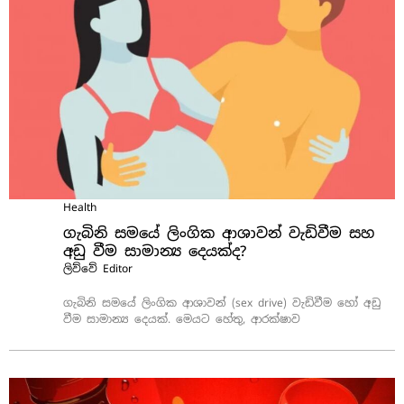
Health
ගැබිනි සමයේ ලිංගික ආශාවන් වැඩිවීම සහ
අඩු වීම සාමාන්‍ය දෙයක්ද?
ලිව්වේ
Editor
ගැබිනි සමයේ ලිංගික ආශාවන් (sex drive) වැඩිවීම හෝ අඩු
වීම සාමාන්‍ය දෙයක්. මෙයට හේතු, ආරක්ෂාව