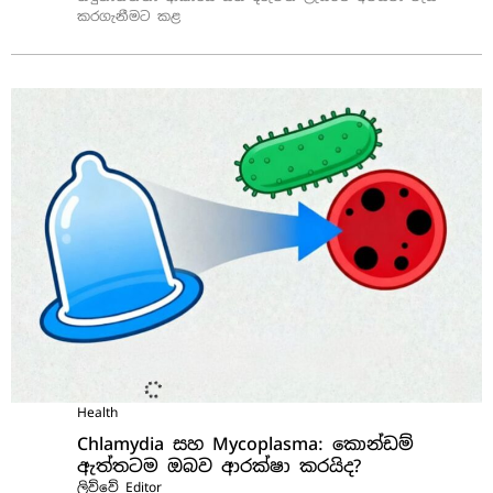
කරගැනීමට කළ
Health
Chlamydia සහ Mycoplasma: කොන්ඩම්
ඇත්තටම ඔබව ආරක්ෂා කරයිද?
ලිව්වේ
Editor