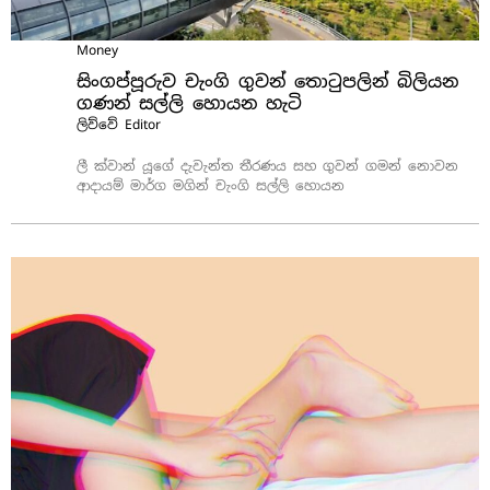
Money
සිංගප්පූරුව චැංගි ගුවන් තොටුපලින් බිලියන
ගණන් සල්ලි හොයන හැටි
ලිව්වේ
Editor
ලී ක්වාන් යූගේ දැවැන්ත තීරණය සහ ගුවන් ගමන් නොවන
ආදායම් මාර්ග මගින් චැංගි සල්ලි හොයන