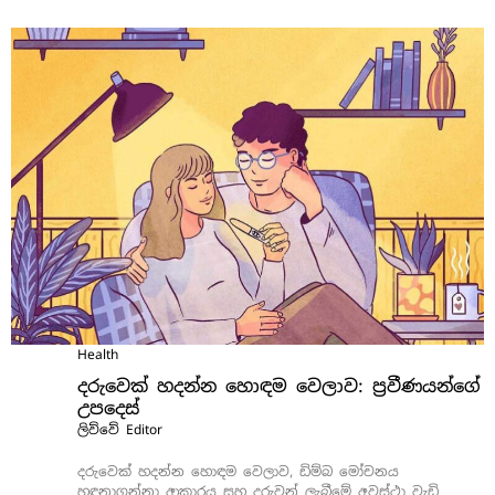
Health
දරුවෙක් හදන්න හොඳම වෙලාව: ප්‍රවීණයන්ගේ
උපදෙස්
ලිව්වේ
Editor
දරුවෙක් හදන්න හොඳම වෙලාව, ඩිම්බ මෝචනය
හඳුනාගන්නා ආකාරය සහ දරුවන් ලැබීමේ අවස්ථා වැඩි