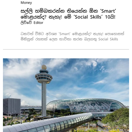
Money
සල්ලි හම්බකරන්න තියෙන්න ඕන ‘Smart’
මොළයක්ද? නැහැ! මේ ‘Social Skills’ 10යි!
ලිව්වේ
Editor
ධනවත් වීමට අවශ්‍ය 'Smart' මොළයක්ද? නැහැ! පොහොසත්
මිනිසුන් රහසක් ලෙස භාවිතා කරන බලගතු Social Skills