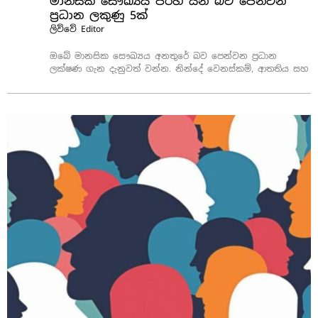
මානසික සෞඛ්‍යය පිරිහී යන බව පෙන්වන
ප්‍රධාන ලකුණු 5ක්
ලිව්වේ
Editor
ඔබේ මානසික සෞඛ්‍යය අනතුරේ බව පෙන්වන ප්‍රධාන
ලක්ෂණ ගැන දැනුවත් වන්න. නින්දේ වෙනස්කම්, ආතතිය සහ