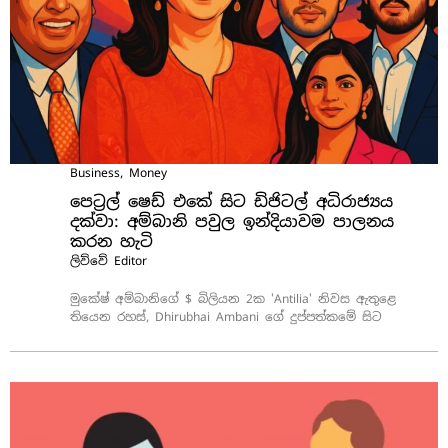
Business
,
Money
පෙට්‍රල් ෂෙඩ් එකේ සිට ඩිජිටල් අධිරාජ්‍යය
දක්වා: අම්බානි පවුල ඉන්දියාවම පාලනය
කරන හැටි
ලිව්වේ
Editor
මුකේෂ් අම්බානිගේ $ බිලියන 2ක 'Antilia' නිවස ඇතුළෙ
තියෙන රහස්, Dhirubhai Ambani ගේ දුප්පත්කමේ සිට