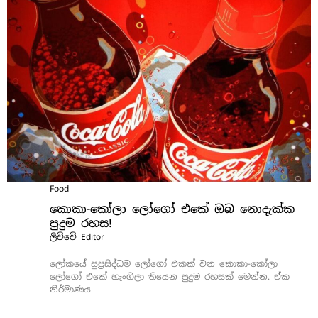
Food
කොකා-කෝලා ලෝගෝ එකේ ඔබ නොදැක්ක
පුදුම රහස!
ලිව්වේ
Editor
ලෝකයේ සුප්‍රසිද්ධම ලෝගෝ එකක් වන කොකා-කෝලා
ලෝගෝ එකේ හැංගිලා තියෙන පුදුම රහසක් මෙන්න. ඒක
නිර්මාණය