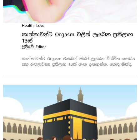
Health
,
Love
කාන්තාවන්ට Orgasm වලින් ලැබෙන ප්‍රතිලාභ
13ක්
ලිව්වේ
Editor
කාන්තාවන්ට Orgasm එකකින් ඔබට ලැබෙන විශ්මිත සෞඛ්‍ය
සහ රූපලාවන්‍ය ප්‍රතිලාභ 13ක් ගැන දැනගන්න. හොඳ නින්ද,