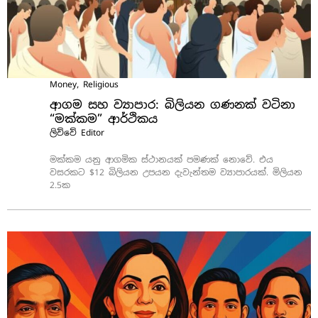
Money
,
Religious
ආගම සහ ව්‍යාපාර: බිලියන ගණනක් වටිනා
“මක්කම” ආර්ථිකය
ලිව්වේ
Editor
මක්කම යනු ආගමික ස්ථානයක් පමණක් නොවේ. එය
වසරකට $12 බිලියන උපයන දැවැන්තම ව්‍යාපාර‍යක්. මිලියන
2.5ක