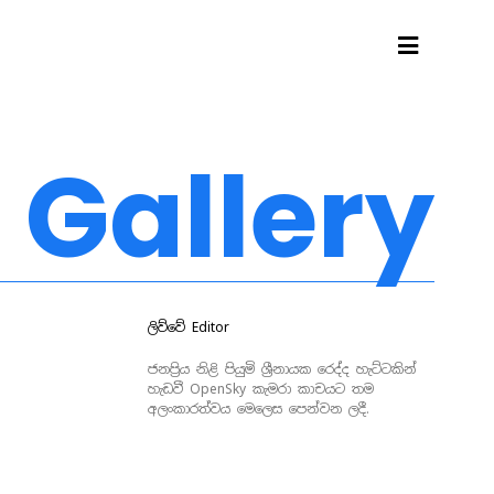
Gallery
ලිව්වේ
Editor
ජනප්‍රිය නිළි පියුමි ශ්‍රීනායක රෙද්ද හැට්ටකින්
හැඩවී OpenSky කැමරා කාචයට තම
අලංකාරත්වය මෙලෙස පෙන්වන ලදී.