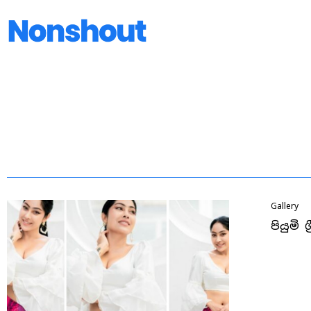
Gallery
පියුමි