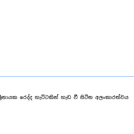
 ශ්‍රීනායක ‍රෙද්ද හැට්ටකින් හැඩ වී සිටින අලංකාරත්වය