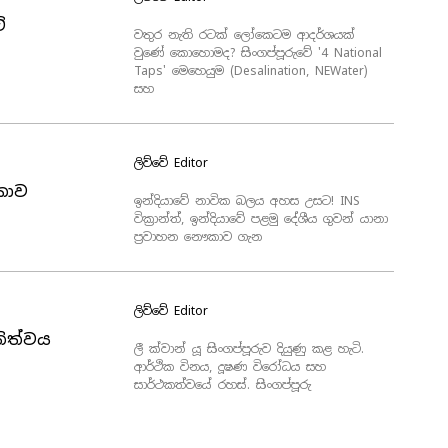
ි
වතුර නැති රටක් ලෝකෙටම ආදර්ශයක්
වුණේ කොහොමද? සිංගප්පූරුවේ '4 National
Taps' මෙහෙයුම (Desalination, NEWater)
සහ
ලිව්වේ
Editor
ෞකාව
ඉන්දියාවේ නාවික බලය අහස උසට! INS
වික්‍රාන්ත්, ඉන්දියාවේ පළමු දේශීය ගුවන් යානා
ප්‍රවාහන නෞකාව ගැන
ලිව්වේ
Editor
තිත්වය
ලී ක්වාන් යූ සිංගප්පූරුව දියුණු කළ හැටි.
ආර්ථික විනය, දූෂණ විරෝධය සහ
සාර්ථකත්වයේ රහස්. සිංගප්පූරු