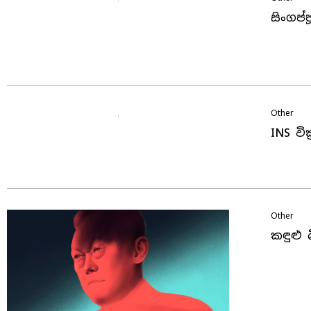
සිංගප
Other
INS වි
Other
කඳුළු 