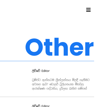
Other
ලිව්වේ
Editor
ට්‍රම්ප්ට ඇත්තටම ග්‍රීන්ලන්තය මිලදී ගැනීමට
අවශ්‍ය ඇයි? ඩොලර් ට්‍රිලියනයක මිසයිල
ආරක්ෂණ පද්ධතිය, දුර්ලභ ඛනිජ සම්පත්
ලිව්වේ
Editor