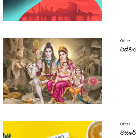
Other
ඊශ්වර 
Other
වසරේ 