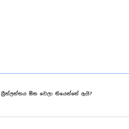
ප්ට ග්‍රීන්ලන්තය ඕන වෙලා තියෙන්නේ ඇයි?