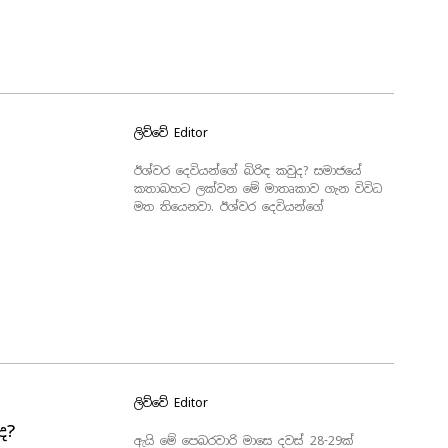
ලිව්වේ
Editor
ඊශ්වර දෙවියන්ගේ බිරිඳ කවුද? සමාජයේ
කතාබහට ලක්වන මේ මාතෘකාව ගැන විවිධ
මත තියෙනවා. ඊශ්වර දෙවියන්ගේ
ලිව්වේ
Editor
ද?
ඇයි මේ පෙබරවාරි මාසෙ දවස් 28-29ක්