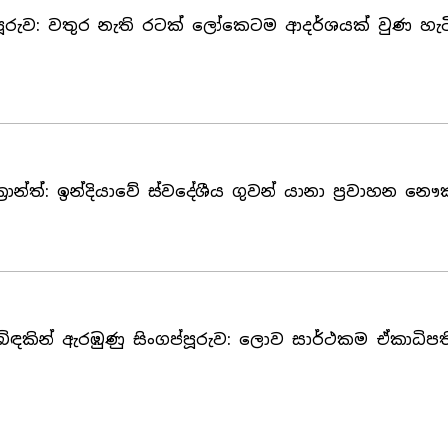
්පූරුව: වතුර නැති රටක් ලෝකෙටම ආදර්ශයක් වුණ හැට
ක්‍රාන්ත්: ඉන්දියාවේ ස්වදේශීය ගුවන් යානා ප්‍රවාහන න
බිඳකින් ඇරඹුණු සිංගප්පූරුව: ලොව සාර්ථකම ඒකාධිප