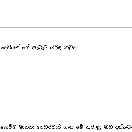
දෙවියන් ගේ සැබෑම බිරිඳ කවුද?
කෙටිම මාසය: පෙබරවාරි ගැන මේ කරුණු ඔබ දන්නව