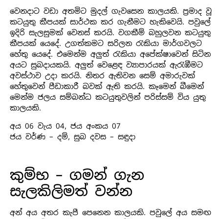
වෙනදාට වඩා අතමිට මුදල් ගැවසෙන කාලයකි. ප්‍රමාද වූ
කටයුතු කීපයක් සාර්ථක කර ගැනීමට හැකිවෙයි. පවුලේ
ඉදිරි සැලසුමක් වෙනස් කරයි. වගකීම් බහුලවන කටයුතු
කීපයක් යෙදේ. උගත්කමට සරිලන රැකියා මාර්ගවලට
හේතු යෙදේ. එමෙන්ම අලුත් රැකියා අපේක්ෂාවෙන් සිටින
අයට සුබදායකයි. අලුත් වෙළෙඳ ව්‍යාපාරයක් ඇරැඹීමට
අවස්ථාව උදා කරයි. නිතර ඇතිවන සෙම් අමාරුවක්
හේතුවෙන් පීඩාකාරී බවක් ඇති කරයි. කෑමෙන් බීමෙන්
මෙන්ම ජලය සම්බන්ධ කටයුතුවලින් පරිස්සම් විය යුතු
කාලයකි.
අය 06 වැය 04, ජය අංකය 07
ජය වර්ණ – දම්, සුබ දවස – සඳුදා
කුම්භ – ගමන් ගැන
සැලකිලිමත් වන්න
අන් අය අතර කැපී පෙනෙන කාලයකි. පවුලේ අය සමඟ