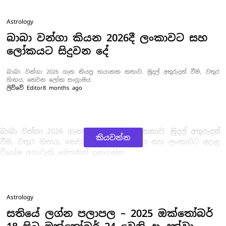
Astrology
බාබා වන්ගා කියන 2026දී ලංකාවට සහ
ලෝකයට සිදුවන දේ
බාබා වන්ගා 2026 ගැන කියපු භයානක කතාව. මුදල් අතුරුදන් වීම, වතුර
හිඟය, තෙවන ලෝක සංග්‍රාමය
ලිව්වේ
Editor
8 months ago
බාබා වන්ගා 2026 ගැන කියපු භයානක කතාව. මුදල් අතුරුදන්
කියවන්න
වීම, වතුර හිඟය, තෙවන ලෝක සංග්‍රාමය සහ ලංකාවට අදාළ
විශේෂ අනාවැකි මෙතනින් දැනගන්න.
Astrology
සතියේ ලග්න පලාපල – 2025 ඔක්තෝබර්