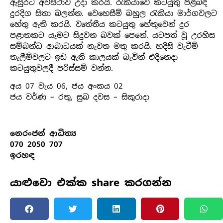
ඇසුරට අවස්ථාව උදා කරයි. රැකියාවේ කටයුතු පිළිබඳ
දුරදිග සිතා බලන්න. වෙහෙසීම් බහුල රැකියා මාර්ගවලට
හේතු ඇති කරයි. වෘත්තීය කටයුතු හේතුවෙන් දුර
පළාතකට යෑමට සිදුවන බවක් පෙනේ. යටපත් වූ උරහිස
සම්බන්ධ ආබාධයක් නැවත මතු කරයි. හදිසි වැටීම්
තැලීම්වලට ඉඩ ඇති කාලයක් බැවින් එදිනෙදා
කටයුතුවලදී පරිස්සම් වන්න.
අය 07 වැය 06, ජය අංකය 02
ජය වර්ණ – රතු, සුබ දවස – සිකුරාදා
නෙරංජන් ආධිත්‍ය
070 2050 707
ඉරහඳ
යාළුවො එක්ක share කරගන්න