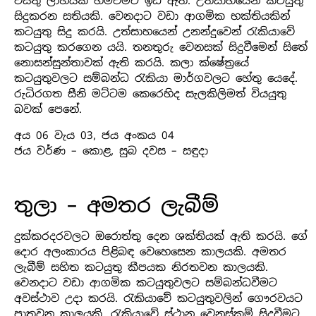
වස්තු ලාභයක් හිමිවීමට ඉඩ ඇත. උත්සාහයෙන් කටයුතු
සිදුකරන සතියකි. වෙනදාට වඩා ආගමික භක්තියකින්
කටයුතු සිදු කරයි. උත්සාහයෙන් උනන්දුවෙන් රැකියාවේ
කටයුතු කරගෙන යයි. තනතුරු වෙනසක් සිදුවීමෙන් සිතේ
නොසන්සුන්තාවක් ඇති කරයි. කලා ක්ෂේත්‍රයේ
කටයුතුවලට සම්බන්ධ රැකියා මාර්ගවලට හේතු යෙදේ.
රුධිරගත සීනි මට්ටම කෙරෙහිද සැලකිලිමත් වියයුතු
බවක් පෙනේ.
අය 06 වැය 03, ජය අංකය 04
ජය වර්ණ – කොළ, සුබ දවස – සඳුදා
තුලා – අමතර ලැබීම්
දුක්කරදරවලට ඔරොත්තු දෙන ශක්තියක් ඇති කරයි. ගේ
දොර අලංකාරය පිළිබඳ වෙහෙසෙන කාලයකි. අමතර
ලැබීම් සහිත කටයුතු කීපයක නිරතවන කාලයකි.
වෙනදාට වඩා ආගමික කටයුතුවලට සම්බන්ධවීමට
අවස්ථාව උදා කරයි. රැකියාවේ කටයුතුවලින් ගෞරවයට
පාත්‍රවන කාලයකි. රැකියාවේ ස්ථාන වෙනස්කම් සිදුවීමට