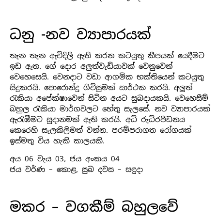
ධනු -නව ව්‍යාපාරයක්
තැන තැන ඇවිදිලි ඇති කරන කටයුතු කීපයක් යෙදීමට
ඉඩ ඇත. ගේ දොර අලුත්වැඩියාවක් වෙනුවෙන්
වෙහෙසෙයි. වෙනදාට වඩා ආගමික භක්තියෙන් කටයුතු
සිදුකරයි. පොරොන්දු ගිවිසුමක් සාර්ථක කරයි. අලුත්
රැකියා අපේක්ෂාවෙන් සිටින අයට සුබදායකයි. වෙහෙසීම්
බහුල රැකියා මාර්ගවලට හේතු සැලසේ. නව ව්‍යාපාරයක්
ඇරැඹීමට සූදානමක් ඇති කරයි. අධි රුධිරපීඩනය
කෙරෙහි සැලකිලිමත් වන්න. පරම්පරාගත රෝගයක්
ඉස්මතු විය හැකි කාලයකි.
අය 06 වැය 03, ජය අංකය 04
ජය වර්ණ – කොළ, සුබ දවස – සඳුදා
මකර – වගකීම් බහුලවේ