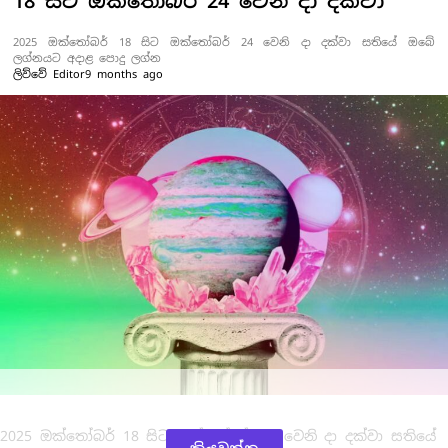
18 සිට ඔක්තෝබර් 24 වෙනි දා දක්වා
2025 ඔක්තෝබර් 18 සිට ඔක්තෝබර් 24 වෙනි දා දක්වා සතියේ ඔබේ
ලග්නයට අදාළ පොදු ලග්න
ලිව්වේ
Editor
9 months ago
2025 ඔක්තෝබර් 18 සිට ඔක්තෝබර් 24 වෙනි දා දක්වා සතියේ