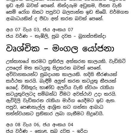
ඉඩ ඇති බවක් පෙනේ. නින්දයෑම අඩුකම, පීනස වැනි
සෙම් රෝග හිසට පපුවට බලපාන්න ඉඩ තිබේ. චර්මගත
ආබාධයකින් ද පීඩා අත් කරන බවක් පෙනේ.
අය 07 වැය 03, ජය අංකය 07
ජය වර්ණ – තැඹිලි, සුබ දවස – බ්‍රහස්පතින්දා
වෘශ්චික – මංගල යෝජනා
උත්සාහයේ තරමට ප්‍රතිඵල අත්කරන කාලයකි. වැඩිහිටි
උපදෙස් මත කටයුතු සිදුකරන බවක් පෙනේ.
අවිවාහකයන්ට සුබදායක කාලයකි. හදිසි තීරණයක්
සාර්ථක කරයි. බැඳීම් අලුත් කරන කටයුතු කීපයක්
යෙදේ. විසිතුරු භාණ්ඩ අලවිය වැනි ස්වයං රැකියා
කටයුතුවලටද සම්බන්ධ වීමට අවස්ථාව උදා කරයි.
ඇවිදිලි වැඩිකරන රැකියා මාර්ග යෙදීමට ඉඩ ඇත.
පපුව, පෙණහැල්ල ආශි‍්‍රත හට ගන්නා ආබාධ
තත්ත්වයකට ප්‍රතිකාර ලබා ගැනීමට සිදුවෙයි.
අය 08 වැය 06, ජය අංකය 04
ජය වර්ණ – කොළ, සුබ දවස – ඉරිදා