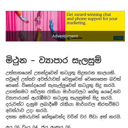
Advertisment
මිථුන – ව්‍යාපාර සැලසුම්
උත්සාහයෙන් උනන්දුවෙන් කටයුතු සිදුකරන කාලයකි.
පවුලේ උත්සව අවස්ථාවක් වෙනුවෙන් වෙහෙසෙන බවක්
පෙනේ. විනෝදයෙන් සැහැල්ලුවෙන් කටයුතු සිදු කරයි.
උගත්කමට සරිලන රැකියා මාර්ගවලට හේතු යෙදේ.නව
ව්‍යාපාරයක් ඇරැඹීමට කටයුතු සැලසුමක් සිදු කරයි.
දරුවන්ට දැනුම ලබාදීමේ රැකියා මාර්ගවල නිරතවීමට
අවස්ථාව උදා කරයි.
දතක අමාරුවක් හේතුවෙන්ද වරින් වර පීඩා අත් කරයි.
අය 06 වැය 04, ජය අංකය 06