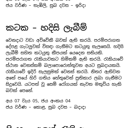
ජය වර්ණ – තැඹිලි, සුබ දවස – ඉරිදා
කටක – හදිසි ලැබීම්
වෙනදාට වඩා අවිවේකී බවක් ඇති කරයි. පරම්පරාගත
දේපළ ගැටලුවක් විසඳා ගැනීමට කටයුතු සැලසෙයි. හදිසි
ලැබීම් සහිත කටයුතු කීපයක් යෙදෙන සතියකි.
පරම්පරාගත රැකියාවකට හිමිකම් ඇති කරයි. රැකියාවේ
ස්ථාන වෙනස්කම් බලාපොරොත්තුවන අයට සුබදායකයි.
රැකියාවේ ඉදිරි සැලසුමක් වෙනස් කරයි. නිතර ඇතිවන
අතේ පයේ හිරි ගතිය හේතුවෙන් ප්‍රතිකාර ලබා ගැනීමට
සිදුවෙයි. යටපත් වූ සෙම් රෝගයක් නැවත මතුවිය හැකි
බවක් පෙනේ.
අය 07 වැය 05, ජය අංකය 04
ජය වර්ණ – කොළ, සුබ දවස – බදාදා