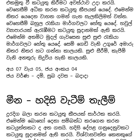
එකමුතු වී කටයුතු කිරීමට අවස්ථාව උදා කරයි.
වෙහෙසීම් අධික කරන කටයුතු කීපයක් යෙදේ. එමෙන්ම
නිතර යෙදෙන වාහන ගමන් ගැන සැලකිලිමත් වන්න.
වෙහෙසීම් බහුල රැකියා මාර්ගවලට හේතු යෙදේ. හවුල්
ව්‍යාපාරයක් ඇරැඹීමට කටයුතු සූදානමක් ඇති කරයි.
එමෙන්ම අතමිට මුදල් ගැවසෙන සුළු සුළු රැකියා
මාර්ගවලට හේතු යෙදේ. සෙම් ගෙඩි වැනි උගුරේ අමාරු
නිතර නිතර හට ගන්නා කාලයකි. සුළු සීරීම්, කැපීම්
වැනි අනතුරු සිදුවිය හැකි කාලයකි.
අය 07 වැය 05, ජය අංකය 04
ජය වර්ණ – දම්, සුබ දවස – බදාදා
මීන – හදිසි වැටීම් තැලීම්
දුරදිග බලා කරන කටයුතු කීපයක් සාර්ථක කරයි.
එමෙන්ම බොහෝ දෙනා සම්බන්ධ කරගෙන කරන
කටයුත්තකට ද අත ගසයි. හදිසි දේපළ ගනුදෙනුවකට
කටයුතු සූදානමක් ඇති කරයි. විශ්වාසවන්ත කෙනකුගේ