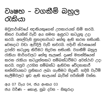
වෘෂභ – වගකීම් බහුල
රැකියා
මවුපාර්ශ්වයේ ඥාතියකුගෙන් උපකාරයක් හිමි කරයි.
නිතර වයසින් වැඩි අය සමඟ ඇසුරට කටයුතු උදා
කරයි. අසල්වැසි සුහදතාවයට හේතු ඇති කරන සතියකි.
වෙනදාට වඩා ඇවිදිලි වැඩි කචරයි. පදිංචි ස්ථානයෙන්
දුරස්ව කටයුතු කිරීමට සිදුවන සතියකි. වගකීම් බහුල
රැකියා මාර්ගවලට හේතු සැලසේ. දෑතේ මහන්සියෙන්
කරන රැකියා කටයුත්තකට සම්බන්ධවීමට අවස්ථාව උදා
කරයි. පපුව උරහිස සම්බන්ධ ඇතිවන වේදනාකාරී
තත්ත්වයකට ප්‍රතිකාර ලබා ගැනීමට සිදුවේ. හදිසි වැටීම්
තැලීම්වලට ඉඩ ඇති කාලයක් බැවින් පරිස්සම් වන්න.
අය 07 වැය 04, ජය අංකය 03
ජය වර්ණ – කොළ, සුබ දවස – සිකුරාදා