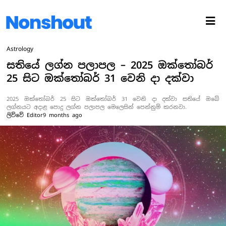
Astrology
සතියේ ලග්න පලාපල – 2025 ඔක්තෝබර්
25 සිට ඔක්තෝබර් 31 වෙනි දා දක්වා
2025 ඔක්තෝබර් 25 සිට ඔක්තෝබර් 31 වෙනි දා දක්වා සතියේ ඔබේ
ලග්නයට අදාළ පොදු ලග්න පලාපල මෙලෙසින් පෙන්නුම් කරනවා.
ලිව්වේ
Editor
9 months ago