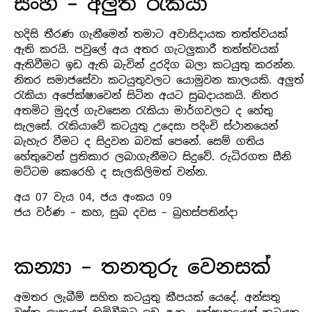
සිංහ – අලුත් රැකියා
හදිසි තීරණ ගැනීමෙන් තමාට අවාසිදායක තත්ත්වයක්
ඇති කරයි. පවුලේ අය අතර ගැටලුකාරී තත්ත්වයක්
ඇතිවීමට ඉඩ ඇති බැවින් දුරදිග බලා කටයුතු කරන්න.
නිතර සමාජසේවා කටයුතුවලට යොමුවන කාලයකි. අලුත්
රැකියා අපේක්ෂාවෙන් සිටින අයට සුබදායකයි. නිතර
අතමිට මුදල් ගැවසෙන රැකියා මාර්ගවලට ද හේතු
සැලසේ. රැකියාවේ කටයුතු උදෙසා පදිංචි ස්ථානයෙන්
බැහැර වීමට ද සිදුවන බවක් පෙනේ. සෙම් ගතිය
හේතුවෙන් ප්‍රතිකාර ලබාගැනීමට සිදුවේ. රුධිරගත සීනි
මට්ටම කෙරෙහි ද සැලකිලිමත් වන්න.
අය 07 වැය 04, ජය අංකය 09
ජය වර්ණ – කහ, සුබ දවස – බ්‍රහස්පතින්දා
කන්‍යා – තනතුරු වෙනසක්
අමතර ලැබීම් සහිත කටයුතු කීපයක් යෙදේ. අන්සතු