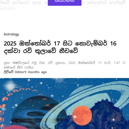
කියවන්න
ඔබේ ලග්නයට අදාළ පොදු ලග්න පලාපල මෙලෙසින් පෙන්නුම්
කරනවා.
Astrology
2025 ඔක්තෝබර් 17 සිට නොවැම්බර් 16
දක්වා රවි තුලාවේ නීචවේ
ග්‍රහ මණ්ඩලයේ රජු වන රවි ග්‍රහයා, 2025 ඔක්තෝබර් 17 ප.ව. 1.47 ට
තමාගේ නීච රාශිය
ලිව්වේ
Editor
9 months ago