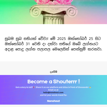
සුබම සුබ සතියක් වේවා! මේ 2025 ඔක්තෝබර් 25 සිට
ඔක්තෝබර් 31 වෙනි දා දක්වා සතියේ ඔබේ ලග්නයට
අදාළ පොදු ලග්න පලාපල මෙලෙසින් පෙන්නුම් කරනවා.
දැන්වීම්