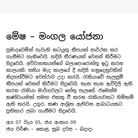
මේෂ – මංගල යෝජනා
ප්‍රමාදවෙමින් පැවැති කටයුතු කීපයක් සාර්ථක කර
ගැනීමට හැකිවෙයි. හදිසි තීරණයක් වෙනස් කිරීමට
සිදුවෙයි. අවිවාහකයන්ගේ බලාපොරොත්තු ඉටු කරන
කාලයකි. සතිය මැද කාලයේ දී හදිසි ගනුදෙනුවකින්
නිදහස්වීමට අවස්ථාව උදා කරයි. රැකියාවේ සැලසුම්
කීපයක් වෙනස් කිරීමට සිදුවෙයි. තැන තැන ඇවිදිලි ඇති
කරන රැකියා මාර්ගවලට හේතු සැලසේ. එමෙන්ම
කණ්ඩායමක් සමඟ එකතු වී කරන රැකියාවකට හිමිකම්
ඇති කරයි. උගුර, කණ ආශි‍්‍රත ඇතිවන ආබාධයකට
ප්‍රතිකාර ලබා ගැනීමට සිදුවෙයි.
අය 07 වැය 05, ජය අංකය 09
ජය වර්ණ – කොළ, සුබ දවස – බදාදා