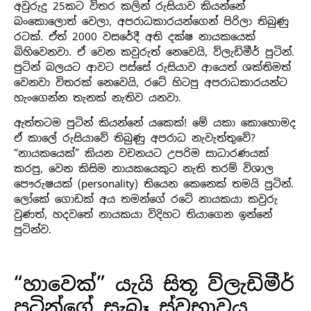
අවුරුදු 25කට විතර කලින් රුසියාව කියන්නේ
බංකොලොත් වෙලා, අපරාධකාරයන්ගෙන් පිරිලා තිබුණු
රටක්. ඒත් 2000 වසරේදී අති දක්ෂ නායකයෙක්
බිහිවෙනවා. ඒ වෙන කවුරුත් නෙවෙයි, ව්ලැඩිමීර් පුටින්.
පුටින් බලයට ආවට පස්සේ රුසියාව ආයෙත් ශක්තිමත්
වෙනවා විතරක් නෙවෙයි, රටේ හිටපු අපරාධකාරයන්ට
හැංගෙන්න තැනක් නැතිව යනවා.
ඇත්තටම පුටින් කියන්නේ යකෙක්! මේ යකා කොහොමද
ඒ කාලේ රුසියාවේ තිබුණු අපරාධ නැවැත්තුවේ?
“නායකයෙක්” කියන වචනයට උපරිම සාධාරණයක්
කරපු, වෙන කිසිම නායකයෙකුට නැති තරම් විශාල
පෞරුෂයක් (personality) තියෙන කෙනෙක් තමයි පුටින්.
ලෝකේ ගොඩක් අය තමන්ගේ රටේ නායකයා කවුරු
වුණත්, හදවතේ නායකයා විදිහට තියාගෙන ඉන්නේ
පුටින්ව.
“හාවෙක්” යැයි සිතූ ව්ලැඩිමීර්
පුටින්ගේ සැබෑ ස්වභාවය