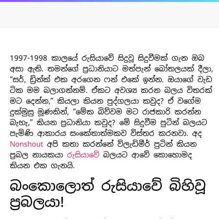
1997-1998 කාලයේ රුසියාවේ සිදුවූ සිදුවීමක් ගැන ඔබ
අසා ඇති. තමන්ගේ ප්‍රධානියාට මත්පැන් බෝතලයක් දීලා,
“සර්, ඩ්‍රින්ක් එක අරගෙන ෆන් එකේ ඉන්න. ඔයාගේ වැඩ
ටික මම බලාගන්නම්. ඒකට අවශ්‍ය කරන බලය විතරක්
මට දෙන්න,” කියලා කියන පුද්ගලයා කවුද? ඒ වගේම
දුක්මුසු මූණකින්, “මේක බිව්වම මට රාජකාරි කරන්න
බැහැ,” කියන ප්‍රධානියා කවුද? මේ සිදුවීම පුටින් බලයට
පැමිණි ආකාරය සංකේතාත්මකව විස්තර කරනවා. අද
Nonshout
අපි කතා කරන්නේ ව්ලැඩිමීර් පුටින් කියන
ප්‍රබල නායකයා
රුසියාවේ
බලයට ආවේ කොහොමද
කියන එක ගැනයි.
බංකොලොත් රුසියාවේ බිහිවූ
ප්‍රබලයා!