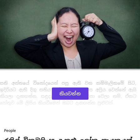
සති අන්තයේ විනෝදයෙන් පසු ඇති වන කම්මැලිකමේ සිට,
ඉදිරියට ඇති දිගු සතිය දක්වා, සඳුදා දවස අප්‍රිය වෙන්නේ ඇයි
කියවන්න
කියලා දැනගන්න. සඳුදා දවස ඔබටත් එපා වෙලා නම්, ඒකට
හේතුව මේ ලිපිය කියවීමෙන් ඔබට දැනගන්න පුළුවන්.
People