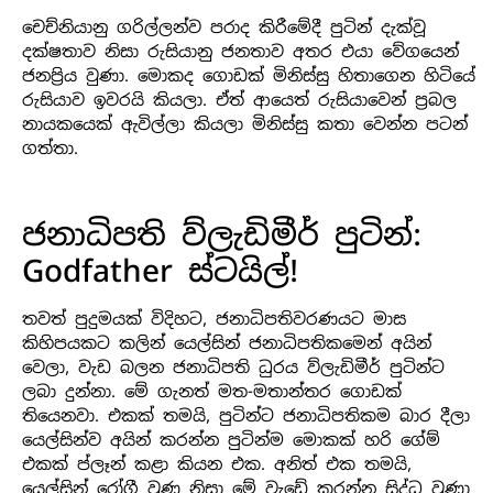
චෙච්නියානු ගරිල්ලන්ව පරාද කිරීමේදී පුටින් දැක්වූ
දක්ෂතාව නිසා රුසියානු ජනතාව අතර එයා වේගයෙන්
ජනප්‍රිය වුණා. මොකද ගොඩක් මිනිස්සු හිතාගෙන හිටියේ
රුසියාව ඉවරයි කියලා. ඒත් ආයෙත් රුසියාවෙන් ප්‍රබල
නායකයෙක් ඇවිල්ලා කියලා මිනිස්සු කතා වෙන්න පටන්
ගත්තා.
ජනාධිපති ව්ලැඩිමීර් පුටින්:
Godfather ස්ටයිල්!
තවත් පුදුමයක් විදිහට, ජනාධිපතිවරණයට මාස
කිහිපයකට කලින් යෙල්සින් ජනාධිපතිකමෙන් අයින්
වෙලා, වැඩ බලන ජනාධිපති ධුරය ව්ලැඩිමීර් පුටින්ට
ලබා දුන්නා. මේ ගැනත් මත-මතාන්තර ගොඩක්
තියෙනවා. එකක් තමයි, පුටින්ට ජනාධිපතිකම බාර දීලා
යෙල්සින්ව අයින් කරන්න පුටින්ම මොකක් හරි ගේම්
එකක් ප්ලෑන් කළා කියන එක. අනිත් එක තමයි,
යෙල්සින් රෝගී වුණු නිසා මේ වැඩේ කරන්න සිද්ධ වුණා