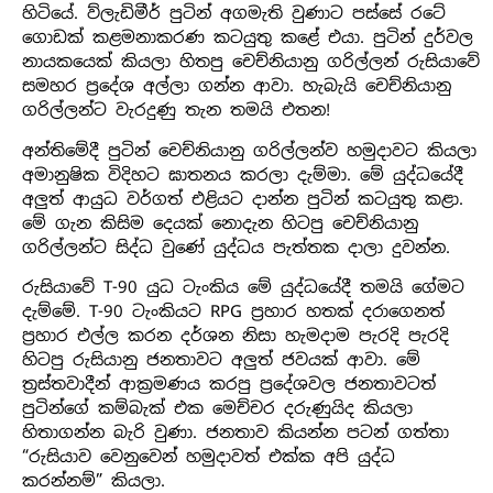
හිටියේ. ව්ලැඩිමීර් පුටින් අගමැති වුණාට පස්සේ රටේ
ගොඩක් කළමනාකරණ කටයුතු කළේ එයා. පුටින් දුර්වල
නායකයෙක් කියලා හිතපු චෙච්නියානු ගරිල්ලන් රුසියාවේ
සමහර ප්‍රදේශ අල්ලා ගන්න ආවා. හැබැයි චෙච්නියානු
ගරිල්ලන්ට වැරදුණු තැන තමයි එතන!
අන්තිමේදී පුටින් චෙච්නියානු ගරිල්ලන්ව හමුදාවට කියලා
අමානුෂික විදිහට ඝාතනය කරලා දැම්මා. මේ යුද්ධයේදී
අලුත් ආයුධ වර්ගත් එළියට දාන්න පුටින් කටයුතු කළා.
මේ ගැන කිසිම දෙයක් නොදැන හිටපු චෙච්නියානු
ගරිල්ලන්ට සිද්ධ වුණේ යුද්ධය පැත්තක දාලා දුවන්න.
රුසියාවේ T-90 යුධ ටැංකිය මේ යුද්ධයේදී තමයි ගේමට
දැම්මේ. T-90 ටැංකියට RPG ප්‍රහාර හතක් දරාගෙනත්
ප්‍රහාර එල්ල කරන දර්ශන නිසා හැමදාම පැරදි පැරදි
හිටපු රුසියානු ජනතාවට අලුත් ජවයක් ආවා. මේ
ත්‍රස්තවාදීන් ආක්‍රමණය කරපු ප්‍රදේශවල ජනතාවටත්
පුටින්ගේ කම්බැක් එක මෙච්චර දරුණුයිද කියලා
හිතාගන්න බැරි වුණා. ජනතාව කියන්න පටන් ගත්තා
“රුසියාව වෙනුවෙන් හමුදාවත් එක්ක අපි යුද්ධ
කරන්නම්” කියලා.