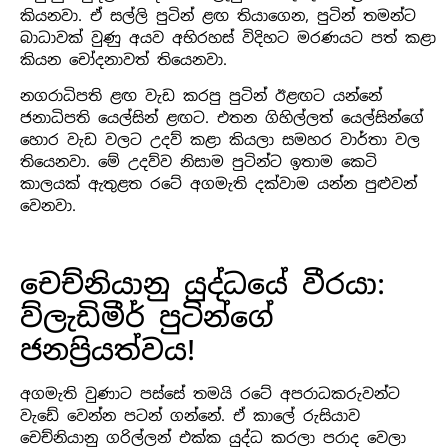
කියනවා. ඒ සල්ලි පුටින් ළඟ තියාගෙන, පුටින් තමන්ට
බාධාවක් වුණු අයව අභිරහස් විදිහට මරණයට පත් කළා
කියන චෝදනාවත් තියෙනවා.
නගරාධිපති ළඟ වැඩ කරපු පුටින් ඊළඟට යන්නේ
ජනාධිපති යෙල්සින් ළඟට. එතන ගිහිල්ලත් යෙල්සින්ගේ
හොර වැඩ වලට උදව් කළා කියලා සමහර වාර්තා වල
තියෙනවා. මේ උදව්ව නිසාම පුටින්ට ඉතාම කෙටි
කාලයක් ඇතුළත රටේ අගමැති දක්වාම යන්න පුළුවන්
වෙනවා.
චෙච්නියානු යුද්ධයේ වීරයා:
ව්ලැඩිමීර් පුටින්ගේ
ජනප්‍රියත්වය!
අගමැති වුණාට පස්සේ තමයි රටේ අපරාධකරුවන්ට
වැඩේ වෙන්න පටන් ගන්නේ. ඒ කාලේ රුසියාව
චෙච්නියානු ගරිල්ලන් එක්ක යුද්ධ කරලා පරාද වෙලා