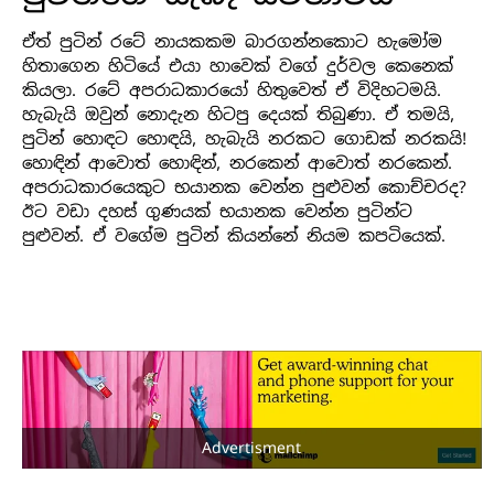
ඒත් පුටින් රටේ නායකකම බාරගන්නකොට හැමෝම
හිතාගෙන හිටියේ එයා හාවෙක් වගේ දුර්වල කෙනෙක්
කියලා. රටේ අපරාධකාරයෝ හිතුවෙත් ඒ විදිහටමයි.
හැබැයි ඔවුන් නොදැන හිටපු දෙයක් තිබුණා. ඒ තමයි,
පුටින් හොඳට හොඳයි, හැබැයි නරකට ගොඩක් නරකයි!
හොඳින් ආවොත් හොඳින්, නරකෙන් ආවොත් නරකෙන්.
අපරාධකාරයෙකුට භයානක වෙන්න පුළුවන් කොච්චරද?
ඊට වඩා දහස් ගුණයක් භයානක වෙන්න පුටින්ට
පුළුවන්. ඒ වගේම පුටින් කියන්නේ නියම කපටියෙක්.
Advertisment