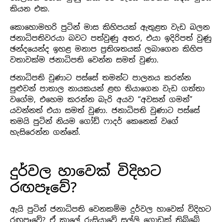
කියන එක.
කොහොමහරි පුටින් මාස කිහිපයක් ඇතුළත වැඩ බලන
ජනාධිපතිවරයා බවට පත්වුණු අතර, එයා ඉදිරිපත් වුණු
ඡන්දයෙන්ද ඉහළ මනාප ප්‍රතිශතයක් ලබාගෙන කිහිප
වතාවක්ම ජනාධිපති වෙන්න සමත් වුණා.
ජනාධිපති වුණාට පස්සේ තමන්ට පාලනය කරන්න
පුළුවන් පාතාල නායකයන් ළඟ තියාගෙන වැඩ ගත්තා
වගේම, එහෙම කරන්න බැරි අයව “අවසන් ගමන්”
යවන්නත් එයා සමත් වුණා. ජනාධිපති වුණාට පස්සේ
තමයි පුටින් නියම ගෝඩ් ෆාදර් කෙනෙක් වගේ
හැසිරෙන්න ගන්නේ.
දුර්වල හාවෙක් විදිහට
රඟපෑවේ?
ඇයි පුටින් ජනාධිපති වෙනකම්ම දුර්වල හාවෙක් විදිහට
රඟපෑවේ? ඒ කාලේ රුසියාවේ සල්ලි ගොඩක් තිබ්බේ