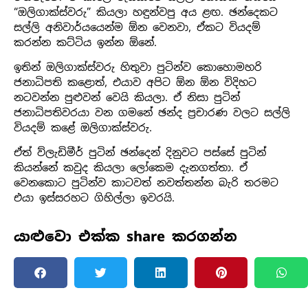
“ඔලිගාක්ස්වරු” කියලා හඳුන්වපු අය ළඟ. ඡන්දෙකට
සල්ලි අනිවාර්යයෙන්ම ඕන වෙනවා, ඒකට වියදම්
කරන්න කට්ටිය ඉන්න ඕනේ.
ඉතින් ඔලිගාක්ස්වරු හිතුවා පුටින්ව කොහොමහරි
ජනාධිපති කළොත්, එයාව අපිට ඕන ඕන විදිහට
නටවන්න පුළුවන් වෙයි කියලා. ඒ නිසා පුටින්
ජනාධිපතිවරයා වන ගමනේ ඡන්ද ප්‍රචාරණ වලට සල්ලි
වියදම් කළේ ඔලිගාක්ස්වරු.
ඒත් ව්ලැඩිමීර් පුටින් ඡන්දෙන් දිනුවට පස්සේ පුටින්
කියන්නේ කවුද කියලා ලෝකෙම දැනගත්තා. ඒ
වෙනකොට පුටින්ව කාටවත් නවත්තන්න බැරි තරමට
එයා ඉස්සරහට ගිහිල්ලා ඉවරයි.
යාළුවො එක්ක share කරගන්න