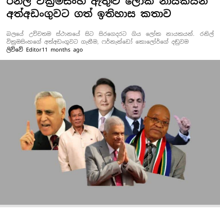
රනිල් වික්‍රමසිංහ ඇතුළු ලෝක නායකයන්
අත්අඩංගුවට ගත් ඉතිහාස කතාව
බලයේ උච්චතම ස්ථානයේ සිට සිරගෙදරට ගිය ලෝක නායකයන්. රනිල්
වික්‍රමසිංහගේ අත්අඩංගුවට ගැනීම, ෆර්නැන්ඩෝ කොලෝර්ගේ දඬුවම
ලිව්වේ
Editor
11 months ago