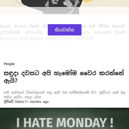
Gucci Brand එකේ නිර්මාතෘ වන Guccio ගේ ජීවිත කතාව.
කියවන්න
දුප්පත්කම, අභියෝග මැද ඔහු millionaire කෙනෙක් වුණේ
business ගැන ඉගෙන ගත්ත සරලම පාඩමකින්!
People
සඳුදා දවසට අපි හැමෝම වෛර කරන්නේ
ඇයි?
සති අන්තයේ විනෝදයෙන් පසු ඇති වන කම්මැලිකමේ සිට, ඉදිරියට ඇති දිගු
සතිය දක්වා, සඳුදා දවස
ලිව්වේ
Editor
11 months ago