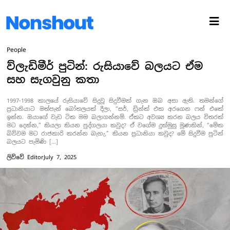
People
ව්ලැඩිමීර් පුටින්: රුසියාවේ බලයට ඒම
සහ සැගවුනු කතා
1997-1998 කාලයේ රුසියාවේ සිදුවූ සිදුවීමක් ගැන ඔබ අසා ඇති. තමන්ගේ
ප්‍රධානියාට මත්පැන් බෝතලයක් දීලා, “සර්, ඩ්‍රින්ක් එක අරගෙන ෆන් එකේ
ඉන්න. ඔයාගේ වැඩ ටික මම බලාගන්නම්. ඒකට අවශ්‍ය කරන බලය විතරක්
මට දෙන්න,” කියලා කියන පුද්ගලයා කවුද? ඒ වගේම දුක්මුසු මූණකින්, “මේක
බිව්වම මට රාජකාරි කරන්න බැහැ,” කියන ප්‍රධානියා කවුද? මේ සිදුවීම පුටින්
බලයට පැමිණි […]
ලිව්වේ
Editor
July 7, 2025