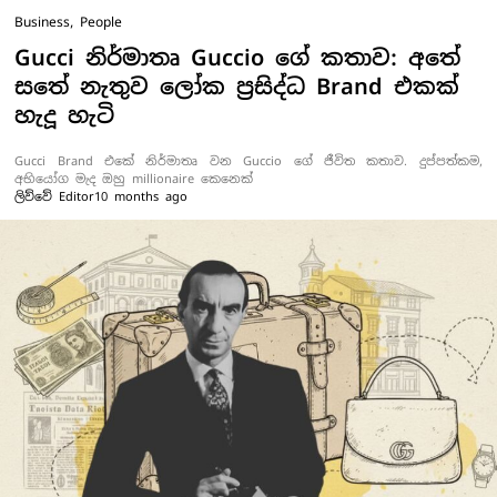
Business
,
People
Gucci නිර්මාතෘ Guccio ගේ කතාව: අතේ
සතේ නැතුව ලෝක ප්‍රසිද්ධ Brand එකක්
හැදූ හැටි
Gucci Brand එකේ නිර්මාතෘ වන Guccio ගේ ජීවිත කතාව. දුප්පත්කම,
අභියෝග මැද ඔහු millionaire කෙනෙක්
ලිව්වේ
Editor
10 months ago