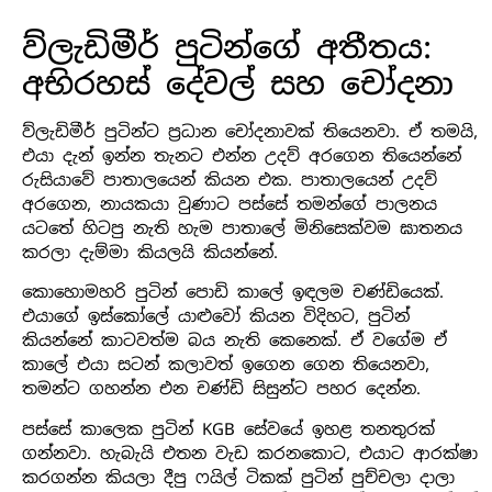
ව්ලැඩිමීර් පුටින්ගේ අතීතය:
අභිරහස් දේවල් සහ චෝදනා
ව්ලැඩිමීර් පුටින්ට ප්‍රධාන චෝදනාවක් තියෙනවා. ඒ තමයි,
එයා දැන් ඉන්න තැනට එන්න උදව් අරගෙන තියෙන්නේ
රුසියාවේ පාතාලයෙන් කියන එක. පාතාලයෙන් උදව්
අරගෙන, නායකයා වුණාට පස්සේ තමන්ගේ පාලනය
යටතේ හිටපු නැති හැම පාතාලේ මිනිසෙක්වම ඝාතනය
කරලා දැම්මා කියලයි කියන්නේ.
කොහොමහරි පුටින් පොඩි කාලේ ඉඳලම චණ්ඩියෙක්.
එයාගේ ඉස්කෝලේ යාළුවෝ කියන විදිහට, පුටින්
කියන්නේ කාටවත්ම බය නැති කෙනෙක්. ඒ වගේම ඒ
කාලේ එයා සටන් කලාවත් ඉගෙන ගෙන තියෙනවා,
තමන්ට ගහන්න එන චණ්ඩි සිසුන්ට පහර දෙන්න.
පස්සේ කාලෙක පුටින් KGB සේවයේ ඉහළ තනතුරක්
ගන්නවා. හැබැයි එතන වැඩ කරනකොට, එයාට ආරක්ෂා
කරගන්න කියලා දීපු ෆයිල් ටිකක් පුටින් පුච්චලා දාලා