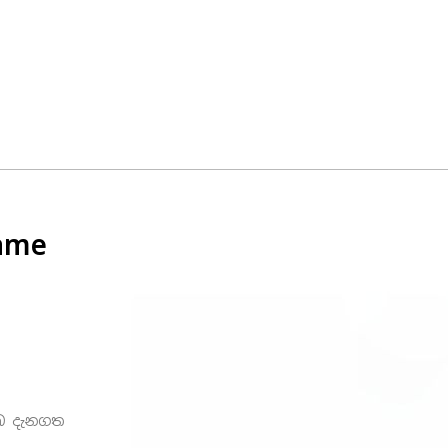
ame
ඔබ දැනගත