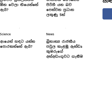
යා
ඕන වෙලා තියෙන්නේ
පිරිහී යන බව
ඇයි?
පෙන්වන ප්‍රධාන
ලකුණු 5ක්
Science
News
ආයෙත් හඳට යන්න
බ්‍රිතාන්‍ය රාජකීය
පොරකන්නේ ඇයි?
පවුල කැළඹූ ඇන්ඩෘ
කුමරුගේ
අත්අඩංගුවට ගැනීම