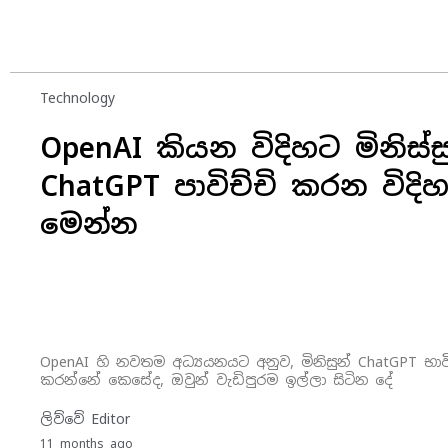
Technology
OpenAI කියන විදිහට මිනිස්ස
ChatGPT පාවිච්චි කරන විදි
මෙන්න
OpenAI හි නවතම අධ්‍යයනයට අනුව, මිනිසුන් ChatGPT භාව
කරන්නේ කෙසේද, ඔවුන් වැඩිපුරම ඉල්ලා සිටින දේ
ලිව්වේ
Editor
11 months ago