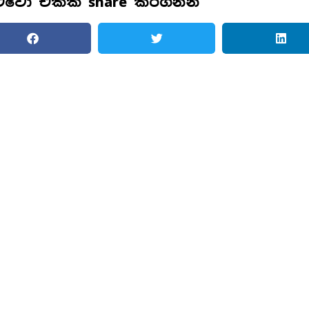
ළුවො එක්ක share කරගන්න