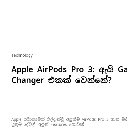
Technology
Apple AirPods Pro 3: ඇයි G
Changer එකක් වෙන්නේ?
Apple සමාගමෙන් එළිදැක්වූ අලුත්ම AirPods Pro 3 ගැන 
යුතුම දේවල්. අලුත් Features ගොඩක්