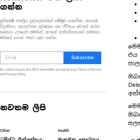
ගන්න
සුවිශේෂී ජනප්‍රිය පුද්ගලයින්ගේ සම්මුඛ සාකච්ඡා, හොඳම
විලාසිතා, රූපලාවන්‍ය ප්‍රවණතා සහ ජීවිතය වෙනස් කරන
සබඳතා උපදෙස් සමඟින්, අපගේ අන්තර්ගතයන් සතිපතා
ඔබගේ email එකට ලබා ගන්න.
මෙම
එය 
Subscribe
පාල
By subscribing to this BDG newsletter, you agree to our Terms of Service
and Privacy Policy
ඔබග
Del
අන්
මෙම
නවතම ලිපි
ඔබග
සලක
Other
Health
ට්‍රම්ප්ට ග්‍රීන්ලන්තය
මානසික සෞඛ්‍යය