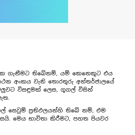
ක ගැනීමට තිබේනම්, යම් කෙනෙකුට එය
රකථන අංකය වැනි තොරතුරු අන්තර්ජාලයේ
ුවට විසඳුමක් ලෙස, ගූගල් විසින්
ඇත.
ෙවුම් ප්‍රතිඵලයන්හි තිබේ නම්, එම
ලසයි. මෙය භාවිතා කිරීමට, පහත පියවර