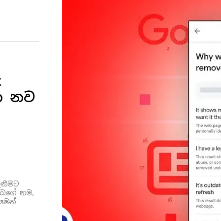
ු
න නව
ැනීමට
ඔබගේ නම,
මෙන්