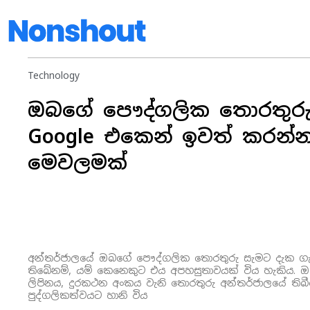
Technology
ඔබගේ පෞද්ගලික තොරතුර
Google එකෙන් ඉවත් කරන්
මෙවලමක්
අන්තර්ජාලයේ ඔබගේ පෞද්ගලික තොරතුරු සැමට දැක ග
තිබේනම්, යම් කෙනෙකුට එය අපහසුතාවයක් විය හැකිය. 
ලිපිනය, දුරකථන අංකය වැනි තොරතුරු අන්තර්ජාලයේ තිබී
පුද්ගලිකත්වයට හානි විය