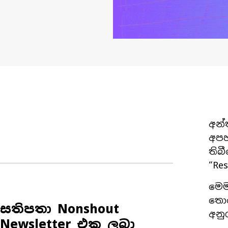
අන්
අපහ
තිබ
“Re
මෙම
තොර
සතිපතා Nonshout
අනු
Newsletter එක ලබා