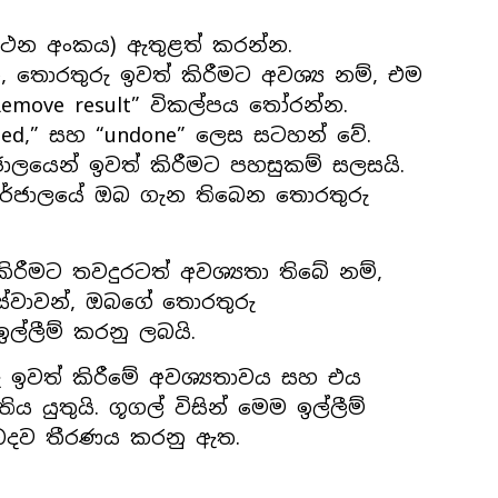
කථන අංකය) ඇතුළත් කරන්න.
ි, තොරතුරු ඉවත් කිරීමට අවශ්‍ය නම්, එම
“Remove result” විකල්පය තෝරන්න.
denied,” සහ “undone” ලෙස සටහන් වේ.
ලයෙන් ඉවත් කිරීමට පහසුකම් සලසයි.
තර්ජාලයේ ඔබ ගැන තිබෙන තොරතුරු
රීමට තවදුරටත් අවශ්‍යතා තිබේ නම්,
සේවාවන්, ඔබගේ තොරතුරු
ල්ලීම් කරනු ලබයි.
 ඉවත් කිරීමේ අවශ්‍යතාවය සහ එය
යුතුයි. ගූගල් විසින් මෙම ඉල්ලීම්
ළිබදව තීරණය කරනු ඇත.