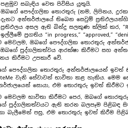
පළමුව සබැඳිය වෙත පිවිසිය යුතුයි.
ඔබගේ පෞද්ගලික තොරතුරු (නම, ලිපිනය, දුර
දැනට අන්තර්ජාලයේ තිබෙන සෙවුම් ප්‍රතිඵලයන්හ
ප්‍රතිඵලය අසල ඇති බින්දු සලකුණ ක්ලික් කර, 
ඉල්ලීමේ ප්‍රගතිය “in progress,” “approved,” “
 මෙවලම, ඔබගේ පෞද්ගලික තොරතුරු අන්තර්ජා
ඔබගේ පුද්ගලිකත්වය ආරක්ෂා කිරීමට සහ අන්
නය කිරීමට උපකාරී වේ.
ේ පෞද්ගලික තොරතුරු අන්තර්ජාලයෙන් ඉවත් කි
eteMe වැනි සේවාවන් භාවිතා කළ හැකිය. මෙම 
තර්ජාලයෙන් සොයා, එම තොරතුරු ඉවත් කිරීමට ඉ
 මෙවලම භාවිතා කිරීමට පෙර, ඔබගේ තොරතුරු
ේ පුද්ගලිකත්වයට ඇති කරන බලපෑම පිළිබඳ සිතිය 
ා බැලීමෙන් පසු, එම තොරතුරු ඉවත් කිරීම පි