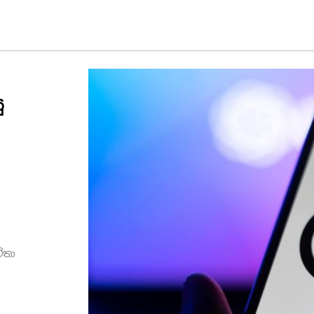
ු
හ
ිතා