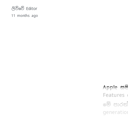
ලිව්වේ
Editor
11 months ago
Apple සම
Feature
මේ පාරත්
generat