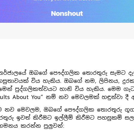
තර්ජාලයේ ඔබගේ පෞද්ගලික තොරතුරු සැමට දැ
සුතාවයක් විය හැකිය. ඔබගේ නම, ලිපිනය, දු
ීමෙන් පුද්ගලිකත්වයට හානි විය හැකිය. මෙම ගැටල
sults About You” නම් නව මෙවලමක් හඳුන්වා දී 
 නව මෙවලම, ඔබගේ පෞද්ගලික තොරතුරු ගූගල් ස
තුරු ඉවත් කිරීමට ඉල්ලීම් කිරීමට පහසුකම් ස
ගමනය කරන්න පුලුවන්: