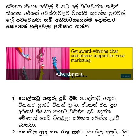
මෙතන කියන දේවල් ඔයාට ලේ පිටවෙන්න කලින්
තියෙන අර්ශස් අවස්ථාවලට විතරයි කරන්න පුළුවන්.
ලේ පිටවෙනවා නම් අනිවාර්යයෙන්ම දොස්තර
කෙනෙක් හමුවෙලා ප්‍රතිකාර ගන්න.
Advertisment
පොල්කටු අඟුරු දුම් දීම:
පොල්කටු අඟුරු
ටිකකට සූකිරි ටිකක් දාලා, ඒකෙන් එන දුම
අර්ශස් තියෙන තැනට වදින්න ඉඩ දෙන්න.
මේකෙන් ගෙඩි වියළිලා සමනය වෙන්න උදව්
වෙනවා.
කොහිල අල සහ රතු ලූණු:
කොහිල අලයි, රතු