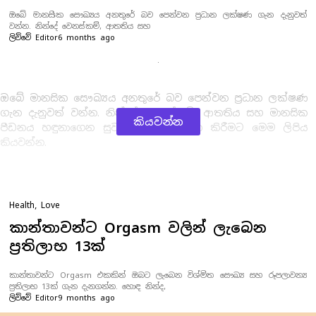
ඔබේ මානසික සෞඛ්‍යය අනතුරේ බව පෙන්වන ප්‍රධාන ලක්ෂණ ගැන දැනුවත්
වන්න. නින්දේ වෙනස්කම්, ආතතිය සහ
ලිව්වේ
Editor
6 months ago
ඔබේ මානසික සෞඛ්‍යය අනතුරේ බව පෙන්වන ප්‍රධාන ලක්ෂණ
ගැන දැනුවත් වන්න. නින්දේ වෙනස්කම්, ආතතිය සහ මානසික
කියවන්න
පීඩනය හඳුනාගෙන සුවපත් දිවියක් ගත කිරීමට මෙම ලිපිය
කියවන්න.
Health
,
Love
කාන්තාවන්ට Orgasm වලින් ලැබෙන
ප්‍රතිලාභ 13ක්
කාන්තාවන්ට Orgasm එකකින් ඔබට ලැබෙන විශ්මිත සෞඛ්‍ය සහ රූපලාවන්‍ය
ප්‍රතිලාභ 13ක් ගැන දැනගන්න. හොඳ නින්ද,
ලිව්වේ
Editor
9 months ago