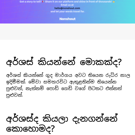
අර්ශස් කියන්නේ මොකක්ද?
අර්ශස් කියන්නේ ගුද මාර්ගය අවට තියෙන රුධිර නාල
ඉදිමීමක්. මේවා සමහරවිට ඇතුළතින්ම තියෙන්න
පුළුවන්, නැත්නම් පොඩි ගෙඩි වගේ පිටතට එන්නත්
පුළුවන්.
අර්ශස්ද කියලා දැනගන්නේ
කොහොමද?