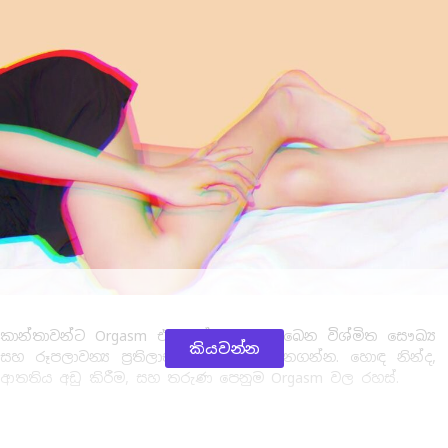
කාන්තාවන්ට Orgasm එකකින් ඔබට ලැබෙන විශ්මිත සෞඛ්‍ය
කියවන්න
සහ රූපලාවන්‍ය ප්‍රතිලාභ 13ක් ගැන දැනගන්න. හොඳ නින්ද,
ආතතිය අඩු කිරීම, සහ තරුණ පෙනුම Orgasm වල රහස්.