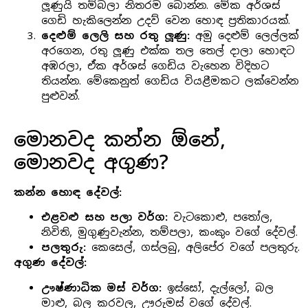
ලූණුයි තම්බලා නිතරම බොන්න. මේක අර්ශස්
ගෙඩි හැකිලෙන්න උදව් වෙන හොඳ ප්‍රතිකාරයක්.
දෙළුම් ලෙලි සහ රතු ලූණු:
අමු දෙළුම් ලෙල්ලක්
අරගෙන, රතු ලූණු එක්ක තල තෙල් දාලා හොඳට
අඹරලා, ඒක අර්ශස් ගෙඩිය වැහෙන විදිහට
තියන්න. මේකෙනුත් ගෙඩිය වියළීමකට ලක්වෙන්න
පුළුවන්.
මොනවද කන්න ඕනේ,
මොනවද අගුණ?
කන්න හොඳ දේවල්:
එළවළු සහ පලා වර්ග:
වැටකොළු, පතෝල,
නිවිති, මුගුණුවැන්න, තම්පලා, කංකුං වගේ දේවල්.
පලතුරු:
කෙසෙල්, ගස්ලබු, අලිපේර වගේ පලතුරු.
අගුණ දේවල්:
ඌෂ්ණාධික මස් වර්ග:
ඉස්සෝ, දැල්ලෝ, බල
මාළු, බල කරවල, ඌරුමස් වගේ දේවල්.