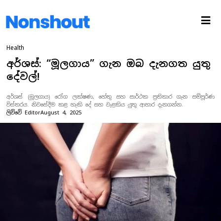
Health
අර්ශස්: “මූලගාය” ගැන ඔබ දැනගත යුතු
දේවල්!
අර්ශස් (මූලගාය) රෝග ලක්ෂණ, හේතු සහ සාර්ථක ප්‍රතිකාර ගැන සම්පූර්ණ
විස්තරය. නිවසේදීම කළ හැකි දේ සහ වැළකිය යුතු ආහාර දැනගන්න.
ලිව්වේ
Editor
August 4, 2025