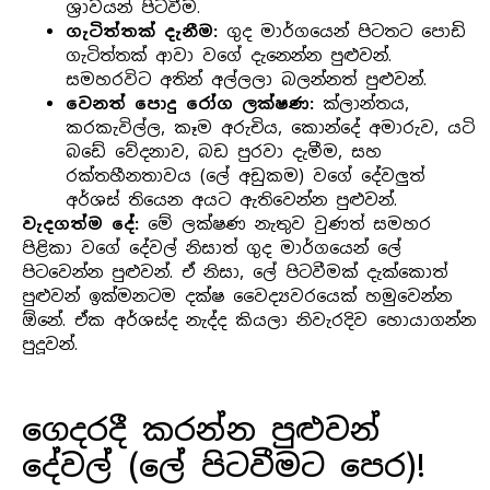
ශ්‍රාවයන් පිටවීම.
ගැටිත්තක් දැනීම:
ගුද මාර්ගයෙන් පිටතට පොඩි
ගැටිත්තක් ආවා වගේ දැනෙන්න පුළුවන්.
සමහරවිට අතින් අල්ලලා බලන්නත් පුළුවන්.
වෙනත් පොදු රෝග ලක්ෂණ:
ක්ලාන්තය,
කරකැවිල්ල, කෑම අරුචිය, කොන්දේ අමාරුව, යටි
බඩේ වේදනාව, බඩ පුරවා දැමීම, සහ
රක්තහීනතාවය (ලේ අඩුකම) වගේ දේවලුත්
අර්ශස් තියෙන අයට ඇතිවෙන්න පුළුවන්.
වැදගත්ම දේ:
මේ ලක්ෂණ නැතුව වුණත් සමහර
පිළිකා වගේ දේවල් නිසාත් ගුද මාර්ගයෙන් ලේ
පිටවෙන්න පුළුවන්. ඒ නිසා, ලේ පිටවීමක් දැක්කොත්
පුළුවන් ඉක්මනටම දක්ෂ වෛද්‍යවරයෙක් හමුවෙන්න
ඕනේ. ඒක අර්ශස්ද නැද්ද කියලා නිවැරදිව හොයාගන්න
පුදූවන්.
ගෙදරදී කරන්න පුළුවන්
දේවල් (ලේ පිටවීමට පෙර)!