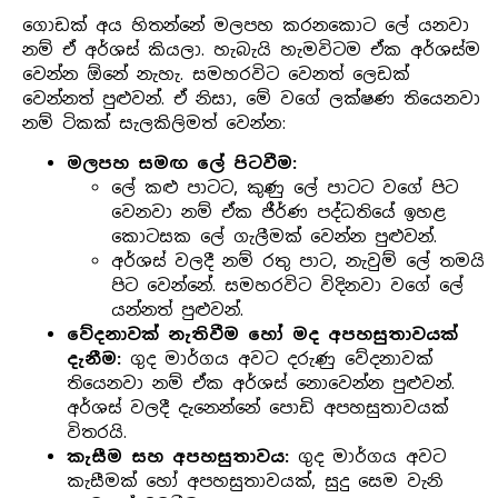
ගොඩක් අය හිතන්නේ මලපහ කරනකොට ලේ යනවා
නම් ඒ අර්ශස් කියලා. හැබැයි හැමවිටම ඒක අර්ශස්ම
වෙන්න ඕනේ නැහැ. සමහරවිට වෙනත් ලෙඩක්
වෙන්නත් පුළුවන්. ඒ නිසා, මේ වගේ ලක්ෂණ තියෙනවා
නම් ටිකක් සැලකිලිමත් වෙන්න:
මලපහ සමඟ ලේ පිටවීම:
ලේ කළු පාටට, කුණු ලේ පාටට වගේ පිට
වෙනවා නම් ඒක ජීර්ණ පද්ධතියේ ඉහළ
කොටසක ලේ ගැලීමක් වෙන්න පුළුවන්.
අර්ශස් වලදී නම් රතු පාට, නැවුම් ලේ තමයි
පිට වෙන්නේ. සමහරවිට විදිනවා වගේ ලේ
යන්නත් පුළුවන්.
වේදනාවක් නැතිවීම හෝ මද අපහසුතාවයක්
දැනීම:
ගුද මාර්ගය අවට දරුණු වේදනාවක්
තියෙනවා නම් ඒක අර්ශස් නොවෙන්න පුළුවන්.
අර්ශස් වලදී දැනෙන්නේ පොඩි අපහසුතාවයක්
විතරයි.
කැසීම සහ අපහසුතාවය:
ගුද මාර්ගය අවට
කැසීමක් හෝ අපහසුතාවයක්, සුදු සෙම වැනි