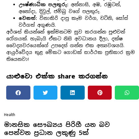
ඌෂ්ණාධික පලතුරු:
අන්නාසි, අඹ, රඹුටන්,
අනෝදා, දිවුල්, ජම්බු වගේ පලතුරු.
වෙනත්:
විනාකිරි දාපු කෑම වර්ග, චට්නි, සෝස්
වර්ගත් අගුණයි.
අර්ශස් කියන්නේ ඉක්මනටම සුව කරගන්න පුළුවන්
රෝගයක්. හැබැයි ඒකට නිසි අවධානය දීලා, දක්ෂ
වෛද්‍යවරයෙක්ගේ උපදෙස් ගන්න එක අත්‍යවශ්‍යයි.
ආයුර්වේදය තුළ මේකට ගොඩක් සාර්ථක ප්‍රතිකාර ක්‍රම
තියෙනවා!
යාළුවො එක්ක share කරගන්න
Health
මානසික සෞඛ්‍යය පිරිහී යන බව
පෙන්වන ප්‍රධාන ලකුණු 5ක්