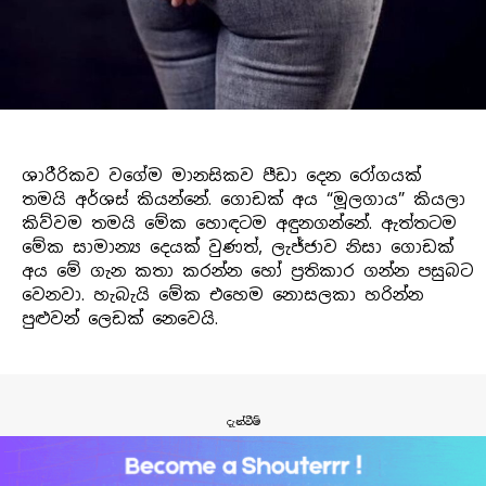
ශාරීරිකව වගේම මානසිකව පීඩා දෙන රෝගයක්
තමයි අර්ශස් කියන්නේ. ගොඩක් අය “මූලගාය” කියලා
කිව්වම තමයි මේක හොඳටම අඳුනගන්නේ. ඇත්තටම
මේක සාමාන්‍ය දෙයක් වුණත්, ලැජ්ජාව නිසා ගොඩක්
අය මේ ගැන කතා කරන්න හෝ ප්‍රතිකාර ගන්න පසුබට
වෙනවා. හැබැයි මේක එහෙම නොසලකා හරින්න
පුළුවන් ලෙඩක් නෙවෙයි.
දැන්වීම්