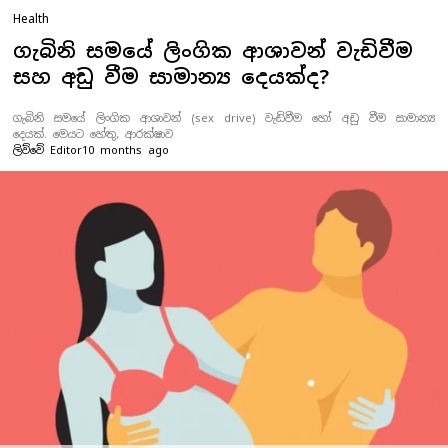
Health
ගැබිනි සමයේ ලිංගික ආශාවන් වැඩිවීම
සහ අඩු වීම සාමාන්‍ය දෙයක්ද?
ගැබිනි සමයේ ලිංගික ආශාවන් (sex drive) වැඩිවීම හෝ අඩු වීම සාමාන්‍ය
දෙයක්. මෙයට හේතු, ආරක්ෂාව
ලිව්වේ
Editor
10 months ago